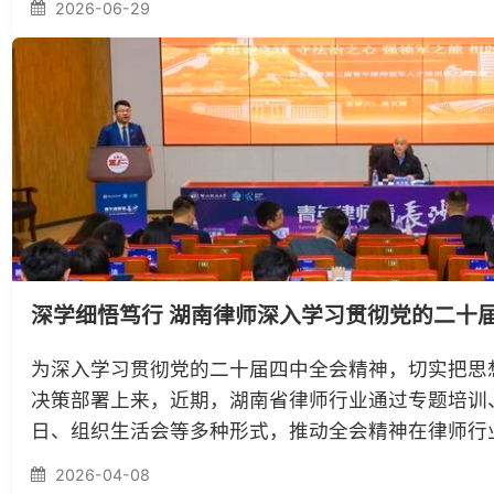
深学细悟笃行 湖南律师深入学习贯彻党的二十届四
为深入学习贯彻党的二十届四中全会精神，切实把思想和
决策部署上来，近期，湖南省律师行业通过专题培训、微
日、组织生活会等多种形式，推动全会精神在律师行业落
实。长沙市律协在西北政法大学举办为期6天的长...
2026-04-08
要闻动态
省律协动态
市州律
行业要闻
律所
湖南律师用实际行动致敬最可爱的人
2026-07-30