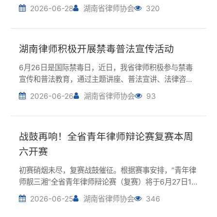
6月26日是国际禁毒日，近日，我省律师积极参与禁毒
宣传和普法教育，通过主题讲座、普法宣讲、法律咨询
等形式，增强全民禁毒意识，全力筑牢禁毒防线。长 沙
2026-06-26
湖南省律师协会
93
湖南龙冠律师事务所余园律师团队受邀前往望岳街道恒
华社区开展禁毒法律知识专题宣讲活动。律师围绕...
战鼓再响！全省青年律师辩论赛复赛本周
六开赛
初赛硝烟未尽，复赛战鼓催征。根据赛事安排，“青年律
师靓三湘”全省青年律师辩论赛（复赛）将于6月27日14
点举行。从初赛中脱颖而出的长沙一队、长沙三队、湘
2026-06-25
湖南省律师协会
346
潭、邵阳、岳阳、常德、益阳、娄底等八强队伍再度集
结，围绕更具挑战性的辩题展开新一轮较量。...
省律协组织律师赴湘西花垣开展乡村振兴
帮扶工作
为凝聚律师行业公益力量，夯实乡村振兴帮扶成效，6月
22日至23日，省律协公益法律服务和社会责任委员会、
乡村振兴专业委员会组织律师赴湘西州花垣县猫儿村开
2026-06-24
湖南省律师协会
397