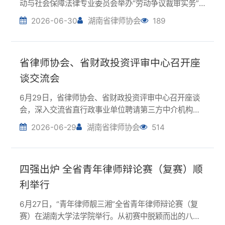
省律师协会、省财政投资评审中心召开座
谈交流会
6月29日，省律师协会、省财政投资评审中心召开座谈
会，深入交流省直行政事业单位聘请第三方中介机构服
务费用预算支出标准制定相关工作。省财政投资评审中
2026-06-29
湖南省律师协会
514
心副主任黄炎键，省律协会长李含英、监事长杨建明、
副会长马峻出席座谈会并介绍有关情况。会上，律所...
四强出炉 全省青年律师辩论赛（复赛）顺
利举行
6月27日，“青年律师靓三湘”全省青年律师辩论赛（复
赛）在湖南大学法学院举行。从初赛中脱颖而出的八支
代表队围绕辩题展开立论、质询、自由辩论、总结陈词
2026-06-28
湖南省律师协会
320
等激烈角逐。选手们论证严谨、配合默契，展现出良好
的辩题拆解、逻辑推演和赛场把控能力。来自省内...
湖南律师积极开展禁毒普法宣传活动