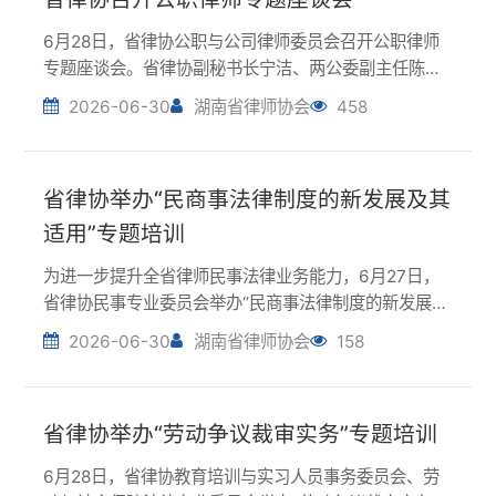
专题座谈会。省律协副秘书长宁洁、两公委副主任陈
先、李志武及部分委员参加。部分省直单位及市州公职
2026-06-30
湖南省律师协会
458
律师代表受邀参加。会议聚焦公职律师队伍建设、执业
权益保障、行业协同发展等议题深入交流。与会人员
立...
省律协举办“民商事法律制度的新发展及其
适用”专题培训
为进一步提升全省律师民事法律业务能力，6月27日，
省律协民事专业委员会举办“民商事法律制度的新发展及
其适用”专题培训。培训邀请北京理工大学教授、博士生
2026-06-30
湖南省律师协会
158
导师，最高人民法院原审判员吴光荣作专题授课。他以
“民商事法律制度的新发展及其适用——以探索...
省律协举办“劳动争议裁审实务”专题培训
6月28日，省律协教育培训与实习人员事务委员会、劳
动与社会保障法律专业委员会举办“劳动争议裁审实务”
专题培训。培训邀请全国律协劳动与社会保障法专业委
2026-06-30
湖南省律师协会
189
员会主任姜俊禄、省人社厅职工养老保险处处长罗莽、
省人社厅调解仲裁管理处处长蒋林宏、长沙市中级...