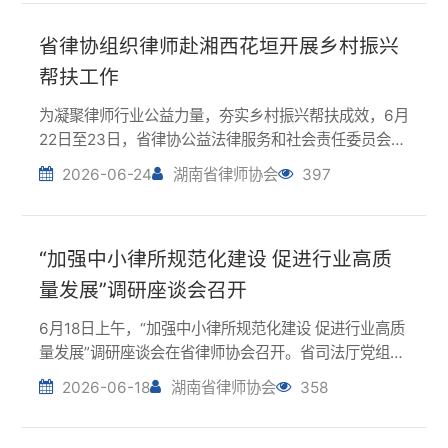
展实地走访、结对共建活动。省司法厅驻猫儿村工作队
全程协同对接。专委会一行实地查看村情村貌、...
“加强中小律所规范化建设 促进行业高质
量发展”调研座谈会召开
6月18日上午，“加强中小律所规范化建设 促进行业高质
量发展”调研座谈会在省律师协会召开。省司法厅党组成
员、副厅长，省律师行业党委书记胡国雄主持会议并讲
2026-06-18
湖南省律师协会
358
话。本次座谈会旨在深入掌握我省中小律师事务所发展
现状，系统梳理面临的难点、堵点问题，广泛...
湖南律师，请查收你的企查查专属福利
为保障全省律师执业需求、降低律师执业成本，省律协
联合企查查科技股份有限公司，面向我省执业律师（含
专兼职、公司、公职律师）、实习人员，推出企查查新
2026-06-17
湖南省律师协会
927
用户免费VIP权益、老用户续费/升级优惠福利。福利内
容1.未使用过企查查（或会员剩余天数小于30...
1
2
3
4
5
6