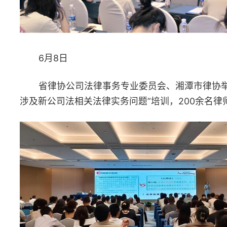
省律协召开律师行业支持大学生创新创业工作座谈会，邀请5
大学生创业者代表与16名创业导师（律师）代表面对面交流。省律
会长杨建伟、副会长江帆出席会议，秘书长成圣斌主持会议。
由省贸促会、省高级人民法院、省司法厅、省商务厅、湘潭大
学主办，省律协等单位联合承办的贸仲中非庭审中心揭牌仪式暨中
—非洲仲裁国际合作会议在长沙举行。省律协会长杨建伟发表“中