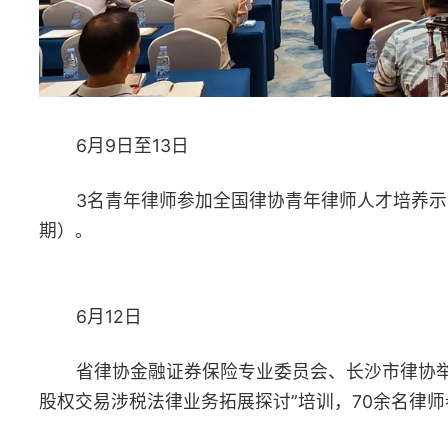
争议解决机制构建与完善”主题演讲，曹丽霞、凌晨律师作专题分
享。140余名律师参加活动。
6月14日
由中国国际经济贸易仲裁委员会指导，省贸促会、省高级人民
法院、省司法厅、省律协共同主办的“商事仲裁助力湖南外向型经
高质量发展座谈会”在长沙举办。省律协会长杨建伟出席会议并讲
话，10名律师围绕人才培养、专业化建设、对外合作交流等踊跃发
言。
6月16日
由全国律协青年律师委员会、全国律协涉外法律服务专业委员
会、湖南省律协指导，长沙市律协主办的“青年律师看长沙——202
长沙律师文化周”启幕，350余名律师参加活动。