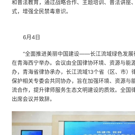
6月6日
2025年第二期全省申请律师执业人员集中培训班（线上）开
班，培训为期两个月。
6月6日至7日
由省律协建筑与房地产专业委员会，衡阳、邵阳、娄底市律协
共同举办的湖南省律师行业“规范管理、创新发展”交流互促活动（
三片区）在衡阳启动。省律师行业党委副书记、省律协会长杨建伟
省律协副会长戴勇坚出席活动并讲话。衡阳、邵阳、娄底市司法局
律师协会有关负责同志，100余名律师参加活动。