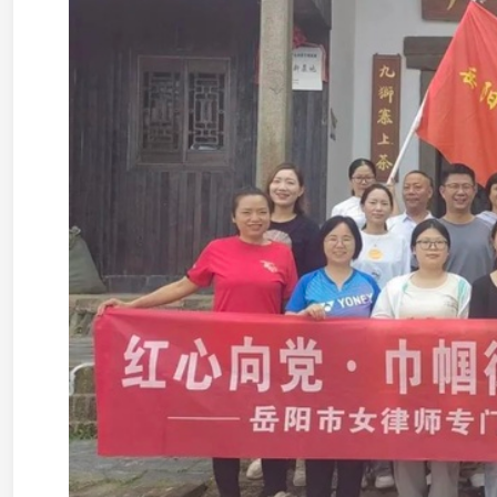
郴州
湖南金州（郴州）律师事务所党支部联合中共郴州卷烟厂法
建，法治同行”党建联建活动，围绕企业法务、律师执业实践等
作。
湖南华竞律师事务所党支部在桂阳县夜宿梨山红色教育基
群众纪律、心系人民的崇高品质和艰苦奋斗、无私奉献的革命精
湖南福城律师事务所党支部开展红色教育“七一”系列活动
先烈事迹，并召开支部会议，要求党员不忘初心、牢记使命、砥
怀化
湖南五溪律师事务所党支部联合鹤城区河西街道龙泉湖社区
神”主题活动，通过学习红色故事、体验非遗剪纸，增强了党员