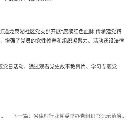
下一篇：省律师行业党委举办党组织书记示范培训班
我们
地址：长沙市芙蓉区韶山北路5号省司法厅综合楼四楼
话：0731-84586326
箱：hnlx1983@163.com
用