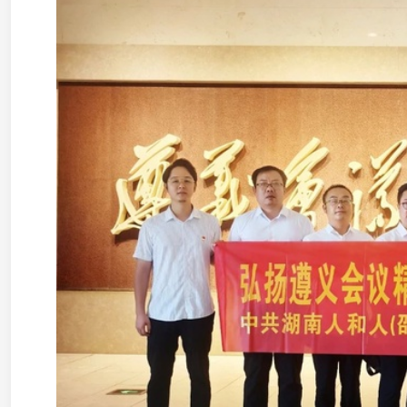
岳阳
湖南昌言律师事务所党支部举办“法耀巴陵夜·护航新文旅
和实地观摩，加强政治引领与专业服务融合。
岳阳市律师行业妇联、市律协女律师专委会在平江举办“红
委第二期“美律思享会”活动，提升岳阳市女律师队伍的政治素