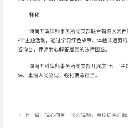
上一篇：律心向党丨长沙律师：赓续红色血脉 奋楫时代征程
联系
电
邮
© 2026 湖南省律师协会 版权所有
|
湘ICP备15009664号