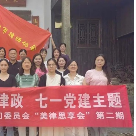
律事务与规范管理部党支部开展“廉洁共
议题展开讨论，促进律企党组织交流合
地开展主题党日活动，学习革命先辈严守
神。
，组织党员律师前往湘南起义纪念塔聆听
砺前行。
党支部开展“赓续红色血脉 传承建党精
的党性修养和组织凝聚力。活动还设法律