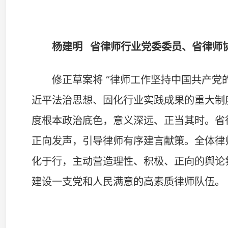
徐健
省律师协会副会长、益阳市律师协会会长
修正草案明确规定律师工作坚持中国共产党的领导，
社会主义法治”确立为法定从业基本要求，同时专条明确
制，统筹政治引领、权益保障、规范执业，我坚决拥护、
证、庭审发言等议题，走访调研征集基层律所与律师真实
的意见建议，凝聚行业共识，传递务实恳切的湖南律师声
作渠道，推动执业保障条款细化落地，引导律师依法依规
王英帅
省律师协会副会长，长沙市律师行业党委委
修正草案明确“律师工作坚持中国共产党的领导”，
家事业发展紧密结合起来，我倍感振奋、坚决拥护。湖南
业始终以党建为“铸魂工程”，全面推进党的组织和工作有