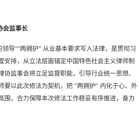
将“拥护中国共产党领导、拥护我国
政法单位责任、健全执业权利保障机
倍感振奋。我将聚焦会见、阅卷取
诉求，梳理汇总理性专业、贴合实务
音；努力畅通法律职业共同体沟通协
诚信执业，认真履行社会责任。
员、市律师协会副会长
引导广大律师把个人价值追求与党和国
是红色热土、法治沃土，全省律师行
效覆盖，深化“党建引领、助力千企”