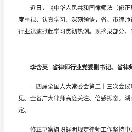
十四届全国人大常委会第二十三次会议审议的律师法
见。全省广大律师高度关注、倍感振奋。湖南省律师协会
定。
修正草案旗帜鲜明规定律师工作坚持中国共产党的领
导、拥护我国社会主义法治，从法律制度层面对律师事务
行业发展提供了坚实的法律指引和制度保障。修正草案坚
重，规定政法机关和有关单位应当健全律师执业权利保障
律师应当依法依规诚信执业，认真履行社会责任。修正草
辩护全覆盖、公益法律服务等方面作出明确规定，为行业
障，具有重大而深远的意义。
全省律师行业将把学习贯彻修正案作为重要任务，以
建工作，强化行业自律管理，提升涉外法律服务能力，推