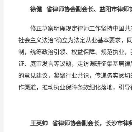
等品牌活动，护航湖南自贸区建设与中非经贸法治合作，
实践充分证明，“党建做实就是生产力、做强就是竞争力、
张才勇
湘潭市律师协会会长
修正草案政治站位高、时代特征鲜明、实践要求明确
重大举措，为律师行业高质量发展提供了坚实制度保障。修
的基本要求，这是校准行业初心的治本之举；草案中关于
厚爱”条款，体现了辩证统一的治理智慧；草案专设条款
励参与公益法律服务等规定，让法治温度直抵人心。湘潭
落地，并将以实际行动展现责任和担当。
苏红丽
湘西州律师行业党委副书记、州律师协会会