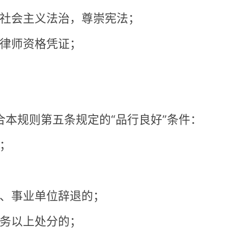
辞退的；
的；
者行业协会撤销其他职业资格或
；
失信联合惩戒对象并纳入国家信
限未满的；
、（十）项情形发生在申请实习
，且申请实习人员确已改正的，应
立的专门委员会审核同意，可以准