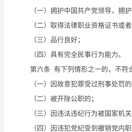
（三）因违法违纪行为被国家机关、事业单位
（四）因违犯党纪受到撤销党内职务以上处分
（五）被吊销律师、公证员执业证书的；
（六）因违法违规行为被相关行业主管机关或
者吊销其他执业证书的；
（七）因违反治安管理行为被处以行政拘留的
（八）因严重失信行为被国家有关单位确定为
用信息共享平台的；
（九）受到不得再次申请实习的处分，处分期
（十）有其他产生严重不良社会影响行为的。
前款所列第（三）、（四）、（六）、（七）
人员十八周岁以前或者发生在实习登记三年以前
当提交书面承诺及相关证明材料，经律师协会设