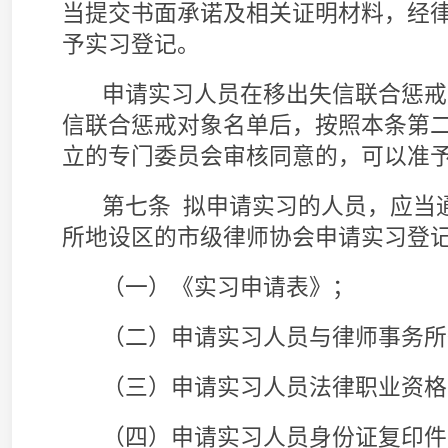
（六）申请实习人员能够参加全部实习活动的
（七）申请实习人员近六个月内一寸免冠照片
（八）同意接收申请实习人员实习的律师事务
规定和不具有本规则第九条规定情形的书面承诺
（九）拟任实习指导律师出具的本人符合本规
（十）申请实习人员为中国共产党党员的，提
（十一）省、自治区、直辖市律师协会规定的
拟兼职律师执业的人员申请实习登记的，除提
当提交在高等院校、科研机构从事法学教育、研
其实习的证明。
实习人员对提交的上述材料真实性承担责任；
员提交的上述材料的真实性进行形式审查。
第八条 律师事务所接收实习人员实习应当符