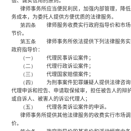
（三）
代理国家赔偿案件；
（四）
为刑事案件犯罪嫌疑人提供法律咨询、
代理申诉和控告、申请取保候审，担任被告人的辩护人
或自诉人、被害人的诉讼代理人；
（五）
代理各类诉讼案件的申诉。
律师事务所提供其他法律服务的收费实行市场调节
价。
第六条
政府指导价的基准价和浮动幅度由各
省、自治区、直辖市人民政府价格主管部门会同同级司
法行政部门制定。
第七条
政府制定律师服务收费，应当广泛听取
社会各方面意见，必要时可以实行听证。
第八条
政府制定的律师服务收费应当充分考虑
当地经济发展水平、社会承受能力和律师业的长远发
展，收费标准按照补偿律师服务社会平均成本，加合理
利润与法定税金确定。
第九条
实行市场调节的律师服务收费，由律师
事务所与委托人协商确定。
律师事务所与委托人协商律师服务收费应当考虑以
下主要因素：