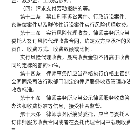
师事务所必须事先征得委托人的书面同意。
第十八条
律师事务所向委托人收取律师服务费，
应当向委托人出具合法票据。
第十九条
律师事务所在提供法律服务过程中代委
托人支付的诉讼费、仲裁费、鉴定费、公证费和查档
费，不属于律师服务费，由委托人另行支付。
第二十条
律师事务所需要预收异地办案差旅费
的，应当向委托人提供费用概算，经协商一致，由双方
签字确认。确需变更费用概算的，律师事务所必须事先
征得委托人的书面同意。
第二十一条
结算第十八条和第十九条有关费用
时，律师事务所应当向委托人提供代其支付的费用和异
地办案差旅费清单及有效凭证。不能提供有效凭证的部
分，委托人可不予支付。
第二十二条
律师服务费、代委托人支付的费用
和异地办案差旅费由律师事务所统一收取。律师不得私
自向委托人收取任何费用。
除前款所列三项费用外，律师事务所及承办律师不
得以任何名义向委托人收取其他费用。
第二十三条
律师事务所应当接受指派承办法律