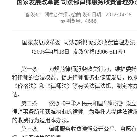
发布：湖南省律师协会
发布日期：2012-04-18
国家发展改革委
司法部律师服务收费管理办法
浏览量：4668
（
2006
年
4
月
13
日
发改价格
[2006]611
号）
第一条
为规范律师服务收费行为，维护委托人
和律师的合法权益，促进律师服务业健康发展，依据
《价格法》和《律师法》等有关法律法规，制定本办
法。
第二条
依照《中华人民共和国律师法》设立的
律师事务所和获准执业的律师，为委托人提供法律服务
的收费行为适用本办法。
第三条
律师服务收费遵循公开公平、自愿有
偿、诚实信用的原则。
律师事务所应当便民利民，加强内部管理，降低服
务成本，为委托人提供方便优质的法律服务。
第四条
律师服务收费实行政府指导价和市场调
节价。
第五条
律师事务所依法提供下列法律服务实行
政府指导价：
（一）
代理民事诉讼案件；
（二）
代理行政诉讼案件；