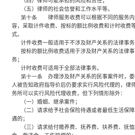
（四）请求支付劳动报酬的等。
第十二条
禁止刑事诉讼案件、行政诉讼案件、国
家赔偿案件以及群体性诉讼案件实行风险代理收费。
第十三条
实行风险代理收费，律师事务所应当与
委托人签订风险代理收费合同，约定双方应承担的风险
责任、收费方式、收费数额或比例。
实行风险代理收费，最高收费金额不得高于收费合
同约定标的额的
30
％。
第十四条
律师事务所应当严格执行价格主管部门
会同同级司法行政部门制定的律师服务收费管理办法和
收费标准。
第十五条
律师事务所应当公示
律师服务收费管理
办法和收费标准等信息
，接受社会监督。
第十六条
律师事务所接受委托，应当与委托人签
订律师服务收费合同或者在委托代理合同中载明收费条
款。
收费合同或收费条款应当包括：收费项目、收费标
准、收费方式、收费数额、付款和结算方式、争议解决
方式
等内容
。
第十七条
律师事务所与委托人签订合同后，不得
单方变更收费项目或者提高收费数额。确需变更的，律