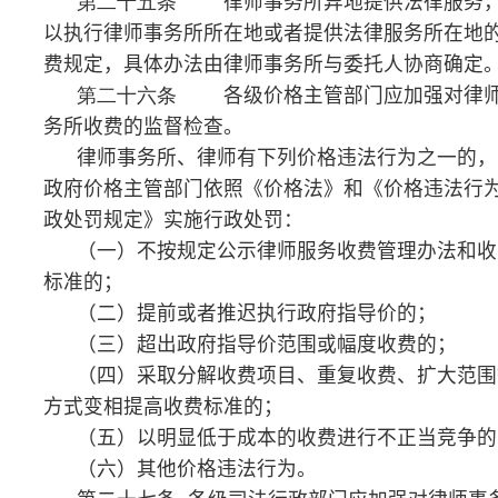
会举报、投诉。
第二十九条
地方人民政府价格主管部门、司法行
政部门超越定价权限，擅自制定、调整律师服务收费标
准的，由上级价格主管部门或者同级人民政府责令改
正；情节严重的，提请有关部门对责任人予以处分。
第三十条
因律师服务收费发生争议的，律师事务
所应当与委托人协商解决。协商不成的，可以提请律师
事务所所在地的律师协会、司法行政部门和价格主管部
门调解处理，也可以申请仲裁或者向人民法院提起诉
讼。
第三十一条
律师服务收费争议调解办法另行制
定。
第三十二条
各省、自治区、直辖市人民政府价格
主管部门会同同级司法行政部门，依据本办法制定律师
服务收费管理的具体实施办法，报国家发展改革委和司
法部备案。
第三十三条
本办法由国家发展改革委会同司法部
负责解释。
第三十四条
本办法自
2006
年
12
月
1
日起
执行。《国
家计委、司法部关于印发
<
律师服务收费管理暂行办法
>
的通知》（计价格〔
1997
〕
286
号）和《国家计委、司