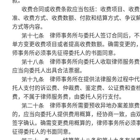
援助案件。办理法律援助案件不得向受援人收取任何费
用。
对于经济确有困难，但不符合法律援助范围的公
民，律师事务所可以酌情减收或免收律师服务费。
第二十四条
律师事务所异地设立的分支机构，
应当执行分支机构所在地的收费规定。
第二十五条
律师事务所异地提供法律服务，可
以执行律师事务所所在地或者提供法律服务所在地的收
费规定，具体办法由律师事务所与委托人协商确定。
第二十六条
各级价格主管部门应加强对律师事
务所收费的监督检查。
律师事务所、律师有下列价格违法行为之一的，由
政府价格主管部门依照《价格法》和《价格违法行为行
政处罚规定》实施行政处罚：
（一）不按规定公示律师服务收费管理办法和收费
标准的；
（二）提前或者推迟执行政府指导价的；
（三）超出政府指导价范围或幅度收费的；
（四）采取分解收费项目、重复收费、扩大范围等
方式变相提高收费标准的；