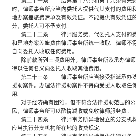
（五）以明显低于成本的收费进行不正当竞争的；
（六）其他价格违法行为。
第二十七条
各级司法行政部门应加强对律师事务
所、律师法律服务活动的监督检查。
律师事务所、律师有下列违法行为之一的，由司法
行政部门依照《律师法》以及《律师和律师事务所违法
行为处罚办法》实施行政处罚：
（一）违反律师事务所统一接受委托、签订书面委
托合同或者收费合同规定的；
（二）违反律师事务所统一收取律师服务费、代委
托人支付的费用和异地办案差旅费规定的；
（三）不向委托人提供预收异地办案差旅费用概
算，不开具律师服务收费合法票据，不向委托人提交代
交费用、异地办案差旅费的有效凭证的；
（四）违反律师事务所统一保管、使用律师服务专
用文书、财务票据、业务档案规定的；
（五）违反律师执业纪律和职业道德的其他行为。
第二十八条
公民、法人和其他组织认为律师事务
所或律师存在价格违法行为，可以通过函件、电话、来
访等形式，向价格主管部门、司法行政部门或者律师协