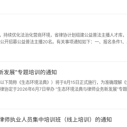
续优化法治化营商环境，省律协计划组建公益普法主播人才库，开
募公益普法主播20名。有关事项通知如下：一、报名条件1、执
展”专题培训的通知
称《生态环境法典》）将于8月15日正式施行，为准确理解《生
2026年6月7日举办 “生态环境法典与律师业务新发展”专题培
师执业人员集中培训班（线上培训）的通知
司法部《律师执业管理办法》以及全国律协《申请律师执业人员实
度第二期申请律师执业人员集中培训班（以下简称“集中培训