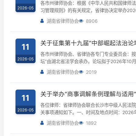
关于征集第十九届“中部崛起法治论坛” 
11
各市州律师协会、省律协各专门专业委员会：按照中国
2026-05
坛”由湖北省法学会承办。论坛拟于2026年10月中
“中部崛起法治论坛”论文的通...
湖南省律师协会
2019
关于举办“商事调解条例理解与适用”专
11
各位律师：省律师协会联合长沙市中级人民法院定于202
2026-05
关事项通知如下。一、时间及地点时间：2026年5月15
楼二会...
湖南省律师协会
1892
关于开展2026年度第二期全省申请律
8
各市州律师协会：根据《中华人民共和国律师法》、
2026-05
习管理规则》的有关规定，省律协决定举办2026年
班，现将具体事项通知如下：一、报...
湖南省律师协会
5014