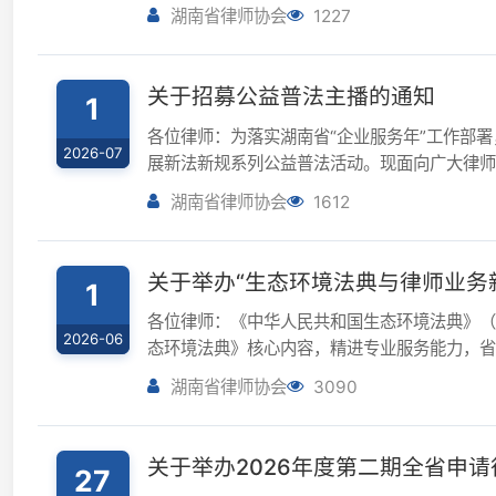
关于招募公益普法主播的通知
1
各位律师：为落实湖南省“企业服务年”工作部署，持
2026-07
展新法新规系列公益普法活动。现面向广大律师公开招
业满三年，2023年以来未受...
湖南省律师协会
1612
关于举办“生态环境法典与律师业务新发
1
各位律师：《中华人民共和国生态环境法典》（以下简
2026-06
态环境法典》核心内容，精进专业服务能力，省律协定于
训，现将相关事项通知如...
湖南省律师协会
3090
关于举办2026年度第二期全省申请律
27
各市州律师协会：根据《中华人民共和国律师法》、
2026-05
习管理规则》的有关规定，省律协决定举办2026年
班”）。现将有关事项通知如下：一、...
湖南省律师协会
8906