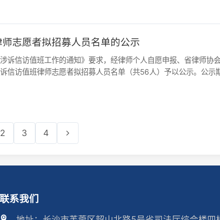
3
4
我们
地址：长沙市芙蓉区韶山北路5号省司法厅综合楼四楼
话：0731-84586326
箱：hnlx1983@163.com
用