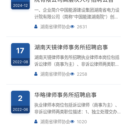
能源及化工领域一体化、全周期、一...
湖南天镜律师事务所招聘启事
17
湖南天镜律师事务所招聘执业律师本岗位包括
2022-08
诉讼律师（商事为主）、非诉讼律师两类职位
描述：1、独立处理交办案件或项目；2、协助
湖南省律师协会
2258
主办律师处理重大案件或项目；3、根据业务
需要，对客户进行拜访交流；4、参与事务所
重大项目的研究与开拓；5、事务所交办的...
华略律师事务所招聘启事
2
执业律师本岗位包括诉讼律师（商事为主）、
2022-06
非诉讼律师两类职位描述：1、独立处理交办
案件或项目；2、协助主办律师处理重大案件
湖南省律师协会
1020
或项目；3、根据业务需要，对客户进行拜访
交流；4、参与事务所重大项目的研究与开
拓；5、事务所交办的其他法律服务类事项。
湖南银联律师事务所招聘启事
24
基...
湖南银联律师事务所是湖南省直会员律所，先
2022-05
后被评为“湖南省优秀律师事务所”和“全国优秀
律师事务所”。目前本所执业律师、实习律师
湖南省律师协会
1277
逾百人，业务发展势头强劲，且极具团结、温