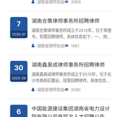
7
湖南合策律师事务所成立于2012年，位于常德
2026-01
市，现需招聘律师，具体信息如下：一、 岗位
要求1. 已取得 A 类法律职业资格证书，且有2
湖南省律师协会
1861
年以上执业经验；2. 品德素质至上，能力可以
培养，认同律所理念和文化；3.具有优秀的表
达、逻辑思维能力，具...
湖南鑫昊成律师事务所招聘律师
30
湖南鑫昊成律师事务所成立于2015年，位于长
2025-09
沙市高新区麓谷，现需招聘律师，具体信息如
下：（一）岗位职责1、为客户提供专业的法
湖南省律师协会
2080
律咨询与服务；2、参与处理各种法律纠纷案
件（民事与刑事）；3、业务拓展及维护。
（二）任职要求1、具有良好的沟通能力和...
中国能源建设集团湖南省电力设计
6
院有限公司高层次人才招聘公告
2024-12
一、企业简介中国能源建设集团湖南省电力设
计院有限公司（简称“中国能建湖南院”）创立
于1958年，隶属于世界500强的中国能源建设
湖南省律师协会
2631
集团（股份）有限公司，具有8项甲级资质，
拥有6个省级研发平台，为中国乃至全球提供