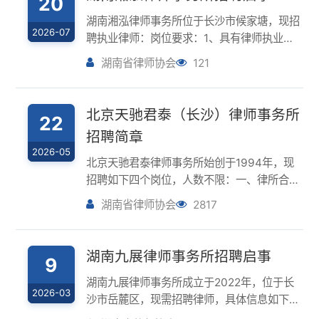
聘执业律师：岗位要求：1、具有律师执业
证；2、未受过行政处罚、行业处分；3、遵守
湖南省律师协会
121
律师执业纪律和职业道德；4、责任心强，具
有持续学习、业务拓展、沟通协调、团队合作
能力。联系方式：1、简历投递邮箱：927...
北京天驰君泰（长沙）律师事务所
22
招聘简章
2026-05
北京天驰君泰律师事务所始创于1994年，现
招聘如下四个岗位，人数不限：一、律所合并|
团队加盟欢迎个人团队、本地律所整体入驻合
湖南省律师协会
2817
并要求：认同本所“明法崇德·成人达己”核心文
化与管理制度，寻求平台升级、长效发展。赋
能：品牌、运营、风控、案源全方位...
湖南九展律师事务所招聘启事
9
湖南九展律师事务所成立于2022年，位于长
2026-03
沙市岳麓区，现需招聘律师，具体信息如下：
招聘岗位（一）股权高级合伙人（5人，知识
湖南省律师协会
3566
产权、医疗医药、刑事等）职位要求：（1）
具有扎实的法学功底、法学或其他专业教育背
景，法学本科以上学历，具有硕士、博士以...
湖南合策律师事务所招聘律师