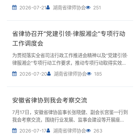
律服湘企”专项行动工作要求，推动专项行动取得实效，
7月20日上午，省律师协会召开工作调度会，听取相关
2026-07-20
湖南省律师协会
185
专业委员会前期工作开展情况，研究部署下阶段重点任
务。省律协秘书长成圣斌主持会议并讲话。会...
安徽省律协到我会考察交流
7月17日，安徽省律协监事长张晓健、副会长宫鉴一行到
我会考察交流，围绕行业发展、监事会建设等开展座
谈。湖南省律协监事长杨建明主持座谈会，副会长尹湘
2026-07-17
湖南省律师协会
263
南等参加座谈会。会议介绍了湖南、安徽两省律师行业
发展及协会工作开展情况，围绕律师行业党建工作、...
法治暖流润苗乡 湖南律师积极开展公益法
律服务
近日，我省首批律师行业领军人才培养对象中的部分律
师深入花垣县猫儿乡猫儿村，开展“法治暖流·结对帮扶”
公益法律服务活动，帮助群众解决急难愁盼问题，以实
2026-07-15
湖南省律师协会
214
际行动回馈组织培养，彰显青年律师使命担当。深入法
治宣讲，普及法律常识。活动专设法治宣讲环节，...