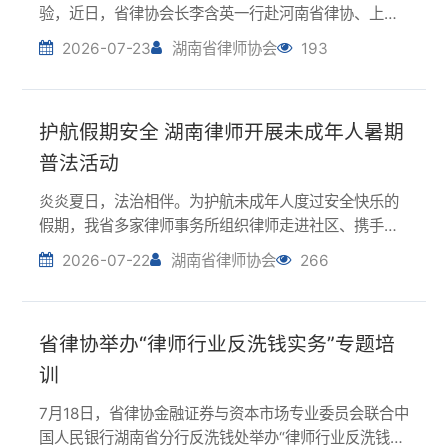
普法活动
炎炎夏日，法治相伴。为护航未成年人度过安全快乐的
假期，我省多家律师事务所组织律师走进社区、携手校
园，通过普法课堂、专题讲座、模拟法庭等形式送上“法
2026-07-22
湖南省律师协会
266
治礼包”，筑牢暑期法治防线。国浩律师（长沙）事务所
组建由党员律师带头的“普法先锋队”，先后走进...
省律协举办“律师行业反洗钱实务”专题培
训
7月18日，省律协金融证券与资本市场专业委员会联合中
国人民银行湖南省分行反洗钱处举办“律师行业反洗钱实
务”专题培训。本次培训特邀中国社科院博士、中国人民
2026-07-21
湖南省律师协会
251
银行湖南省分行反洗钱处副处长刘潋授课。刘潋紧扣
《中华人民共和国反洗钱法》《律师行业反洗钱...
省律协召开“党建引领·律服湘企”专项行动
工作调度会
为贯彻落实全省司法行政工作推进会精神以及“党建引领·