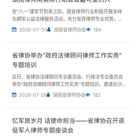
化拥军公益法律服务活动，充分发挥律师专业优势，扎
实做好军人服务保障工作。省律协公益法律服务与社会
2026-07-30
湖南省律师协会
184
责任委员会、衡阳市爱国拥军促进会、湖南雁京律师事
务所联合举办“致敬峥嵘岁月・礼赞衡岳英雄”八一...
省律协举办“政府法律顾问律师工作实务”
专题培训
近日，省律协法律顾问专业委员会、行政法专业委员会
举办“政府法律顾问律师工作实务”专题培训，邀请长沙
市委政法委执法监督处处长、市法学会秘书长黄俊峰授
2026-07-29
湖南省律师协会
182
课。他围绕“辩证思考处理五组关系 提升政务法律服务效
能”主题，讲解政务法律服务中的内与外、远与...
忆军旅岁月 话使命担当——省律协召开退
役军人律师专题座谈会
在“八一”建军节到来之际，7月28日，省律师协会邀请退
役军人律师代表座谈交流，共忆军旅岁月，共话使命担
当。省律协副会长马峻、副秘书长苏乾良、监事钟立
2026-07-28
湖南省律师协会
171
松、公益法律服务与社会责任委员会副主任边均福参加