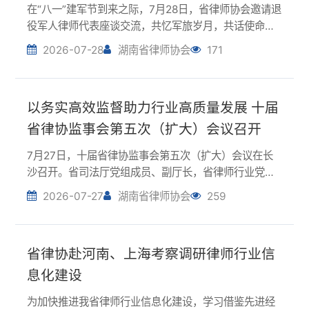
座谈。马峻向参会的退役军人律师代表致以节日问...
以务实高效监督助力行业高质量发展 十届
省律协监事会第五次（扩大）会议召开
7月27日，十届省律协监事会第五次（扩大）会议在长
沙召开。省司法厅党组成员、副厅长，省律师行业党委
书记胡国雄出席会议并讲话。会议指出，今年以来，十
2026-07-27
湖南省律师协会
259
届省律协监事会严格依照协会章程履行职责，认真谋划
本届、本年度重点工作，围绕协会中心工作开展监督...
省律协赴河南、上海考察调研律师行业信
息化建设
为加快推进我省律师行业信息化建设，学习借鉴先进经
验，近日，省律协会长李含英一行赴河南省律协、上海
市律协开展考察调研。省律协副会长戴勇坚、王英帅，
2026-07-23
湖南省律师协会
193
副秘书长宁洁参加调研。在河南省律协，调研组重点了
解平台建设与基础运维情况。河南省律协会长赵剑英
介...
护航假期安全 湖南律师开展未成年人暑期